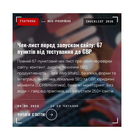
FEATURED
ВЕБ-РОЗРОБКА
CHECKLIST 2026
БПР Платформа
Med-Cloud
Медичні освітні події
Медична хмарна
система
Чек-лист перед запуском сайту: 67
пунктів від тестування до GBP
ЗАТЕЛЕФОНУЙТЕ
(066) 650-43-33
Повний 67-пунктовий чек-лист пре-лонч перевірки
сайту: контент, дизайн, технічне SEO,
продуктивність (Core Web Vitals), безпека, форми та
інтеграції, аналітика, локальне SEO та GBP, юридичні
моменти (GDPR/політика), бекапи і моніторинг. Без
води — гайд від практиків, що запустили 250+ сайтів.
04.08.2026
· 14 ХВ ЧИТАННЯ
ЧИТАТИ СТАТТЮ