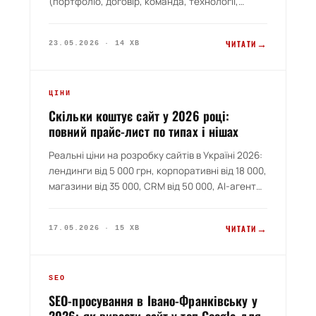
(портфоліо, договір, команда, технології,
підтримка), 7 червоних прапорців
(передоплата 100%, обіцянки «топ Google за
→
ЧИТАТИ
23.05.2026 · 14 ХВ
тиждень», відсутність сорс-коду), чек-лист
переговорів і шаблонні питання, які треба
ставити. Без води — від практиків з 9-річним
PILLAR 2026
досвідом.
ЦІНИ
Скільки коштує сайт у 2026 році:
повний прайс-лист по типах і нішах
Реальні ціни на розробку сайтів в Україні 2026:
лендинги від 5 000 грн, корпоративні від 18 000,
магазини від 35 000, CRM від 50 000, AI-агенти
від 25 000. Без води — гайд від веб-студії з 9-
річним досвідом. Що впливає на вартість,
→
ЧИТАТИ
17.05.2026 · 15 ХВ
прихована ціна, фрилансер vs студія, чек-лист
переговорів, FAQ.
GUIDE 2026
SEO
SEO-просування в Івано-Франківську у