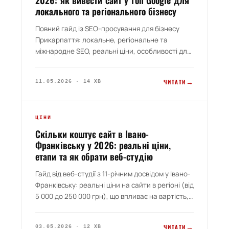
2026: як вивести сайт у топ Google для
локального та регіонального бізнесу
Повний гайд із SEO-просування для бізнесу
Прикарпаття: локальне, регіональне та
міжнародне SEO, реальні ціни, особливості для
туризму, виробництва, IT та сфери послуг. Як
перевірити роботу SEO-студії та 5 типових
→
ЧИТАТИ
11.05.2026 · 14 ХВ
помилок при просуванні в регіоні.
GUIDE 2026
ЦІНИ
Скільки коштує сайт в Івано-
Франківську у 2026: реальні ціни,
етапи та як обрати веб-студію
Гайд від веб-студії з 11-річним досвідом у Івано-
Франківську: реальні ціни на сайти в регіоні (від
5 000 до 250 000 грн), що впливає на вартість,
прихована вартість, особливості бізнесу
Прикарпаття, чек-лист обрання веб-студії та 5
→
ЧИТАТИ
03.05.2026 · 12 ХВ