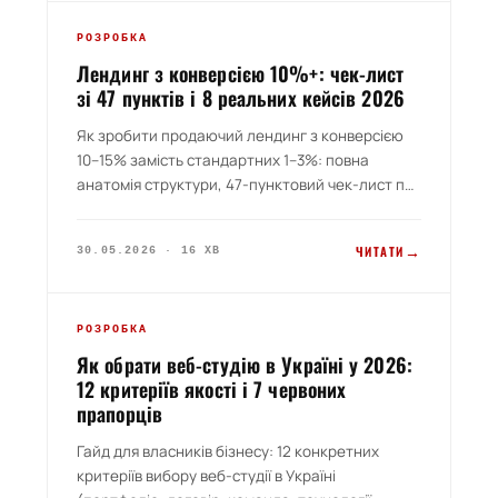
500 000 грн, як обрати виконавця. Гайд від
PILLAR 2026
розробників AI-агентів з 9-річним досвідом.
РОЗРОБКА
Лендинг з конверсією 10%+: чек-лист
зі 47 пунктів і 8 реальних кейсів 2026
Як зробити продаючий лендинг з конверсією
10–15% замість стандартних 1–3%: повна
анатомія структури, 47-пунктовий чек-лист по
8 категоріях (hero, контент, дизайн,
соцдокази, CTA, SEO, аналітика, оптимізація),
→
ЧИТАТИ
30.05.2026 · 16 ХВ
8 реальних кейсів з цифрами конверсії і ROAS.
Без води — гайд від веб-студії з 9-річним
досвідом і 80+ запущеними лендингами.
GUIDE 2026
РОЗРОБКА
Як обрати веб-студію в Україні у 2026:
12 критеріїв якості і 7 червоних
прапорців
Гайд для власників бізнесу: 12 конкретних
критеріїв вибору веб-студії в Україні