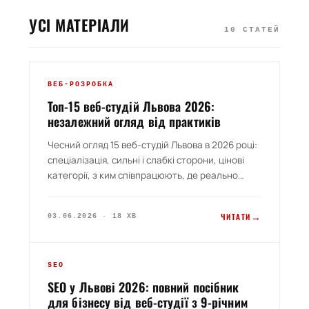
УСІ МАТЕРІАЛИ
10 СТАТЕЙ
RATING 2026
ВЕБ-РОЗРОБКА
Топ-15 веб-студій Львова 2026:
незалежний огляд від практиків
Чесний огляд 15 веб-студій Львова в 2026 році:
спеціалізація, сильні і слабкі сторони, цінові
категорії, з ким співпрацюють, де реально
варто замовляти. Без оплачених позицій, без
замовчування — рейтинг базується на
→
ЧИТАТИ
03.06.2026 · 18 ХВ
публічних даних, портфоліо, відгуках клієнтів,
технічному рівні сайтів. Чек-лист самостійного
підбору і відповіді на найчастіші питання.
PILLAR LVIV
SEO
SEO у Львові 2026: повний посібник
для бізнесу від веб-студії з 9-річним