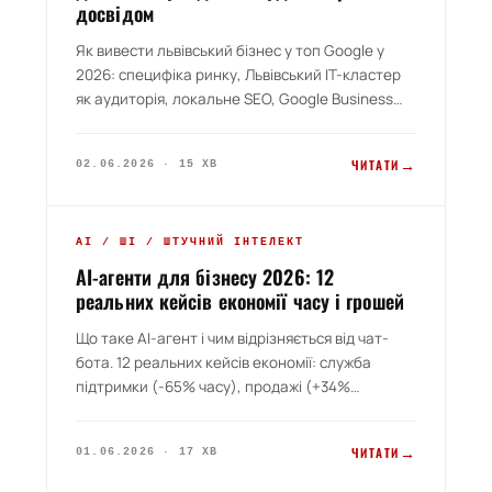
досвідом
Як вивести львівський бізнес у топ Google у
2026: специфіка ринку, Львівський IT-кластер
як аудиторія, локальне SEO, Google Business
Profile, технічна оптимізація, контент-стратегія
для туризму/IT/виробництва/нерухомості,
→
ЧИТАТИ
02.06.2026 · 15 ХВ
лінкбілдинг через львівські ресурси,
конкурентний аналіз топ-10, прайс і терміни.
Гайд від веб-студії з 30+ львівськими клієнтами.
PILLAR 2026
AI / ШІ / ШТУЧНИЙ ІНТЕЛЕКТ
AI-агенти для бізнесу 2026: 12
реальних кейсів економії часу і грошей
Що таке AI-агент і чим відрізняється від чат-
бота. 12 реальних кейсів економії: служба
підтримки (-65% часу), продажі (+34%
конверсії), документообіг (-80% помилок), HR
(-70% часу скринінгу), e-commerce (+28% LTV).
→
ЧИТАТИ
01.06.2026 · 17 ХВ
Технологічний стек (GPT-4, Claude, Llama, RAG,
MCP), ROI калькулятор, прайс від 25 000 до 1