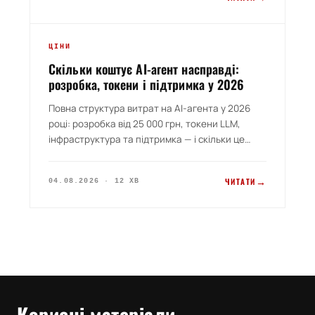
червоних прапорів. Конкретика, без води.
GUIDE 2026
ЦІНИ
Скільки коштує AI-агент насправді:
розробка, токени і підтримка у 2026
Повна структура витрат на AI-агента у 2026
році: розробка від 25 000 грн, токени LLM,
інфраструктура та підтримка — і скільки це
виходить за рік. Порівняння з новим
співробітником і аутсорсом кол-центру, чотири
→
ЧИТАТИ
04.08.2026 · 12 ХВ
способи здешевити токени на 60–80% та
чесний список випадків, коли агент не
окупиться.
Корисні матеріали